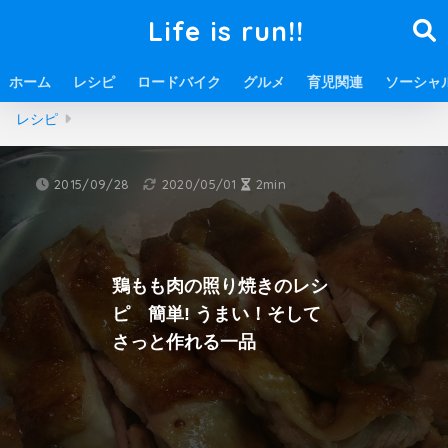
Life is run!!
ホーム
レシピ
ロードバイク
グルメ
育児関連
ソーシャ
ホーム
料理
レシピ
お肉を使ったレシピ
鶏肉を使った
レシピ
2015/09/28
2020/05/01
2min
鶏もも肉の照り焼きのレシ
ピ 簡単! うまい！そして
さっと作れる一品