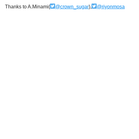
Thanks to A.Minami(
@crown_sugar
),
@riyonmosa