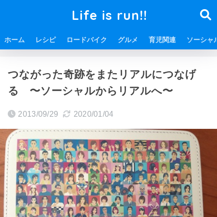
Life is run!!
ホーム
レシピ
ロードバイク
グルメ
育児関連
ソーシャ
ホーム
ITに関する情報
ソーシャルアイコン
つながった奇跡をまたリアルにつなげ
る 〜ソーシャルからリアルへ〜
2013/09/29
2020/01/04