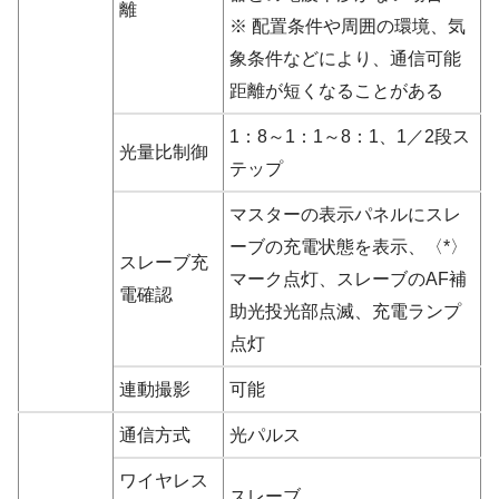
離
※ 配置条件や周囲の環境、気
象条件などにより、通信可能
距離が短くなることがある
1：8～1：1～8：1、1／2段ス
光量比制御
テップ
マスターの表示パネルにスレ
ーブの充電状態を表示、〈*〉
スレーブ充
マーク点灯、スレーブのAF補
電確認
助光投光部点滅、充電ランプ
点灯
連動撮影
可能
通信方式
光パルス
ワイヤレス
スレーブ