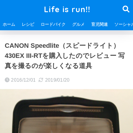
Life is run!!
ホーム
レシピ
ロードバイク
グルメ
育児関連
ソーシャ
ホーム
カメラ
CANON Speedlite（スピードライト）
430EX III-RTを購入したのでレビュー 写
真を撮るのが楽しくなる道具
2016/12/01
2019/01/20