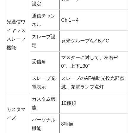
設定
通信チャン
Ch.1～4
光通信ワ
ネル
イヤレス
スレーブ設
スレーブ
発光グループA／B／C
定
機能
マスターに対して、左右±4
受信角
0°、上下±30°
スレーブ充
スレーブのAF補助光投光部点
電表示
滅、充電ランプ点灯
カスタム機
10種類
能
カスタマ
イズ
パーソナル
8種類
機能