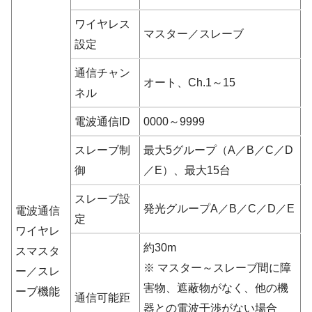
ワイヤレス
マスター／スレーブ
設定
通信チャン
オート、Ch.1～15
ネル
電波通信ID
0000～9999
スレーブ制
最大5グループ（A／B／C／D
御
／E）、最大15台
スレーブ設
発光グループA／B／C／D／E
電波通信
定
ワイヤレ
約30m
スマスタ
※ マスター～スレーブ間に障
ー／スレ
害物、遮蔽物がなく、他の機
ーブ機能
通信可能距
器との電波干渉がない場合