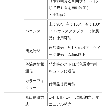
（撮影画角と画面サイズに応
じて照射角を自動設定）
・手動設定
上：90°、左：150°、右：180°
バウンス
※ バウンスアダプター（付属
品）使用可能
通常発光：約1.8ms以下、クイ
閃光時間
ック発光：2.3ms以下
色温度情報
発光時のストロボ色温度情報
通信
をカメラに送信
カラーフィ
付属品使用可能
ルター
露出制御方
E-TTL II／E-TTL自動調光、マ
式
ニュアル発光