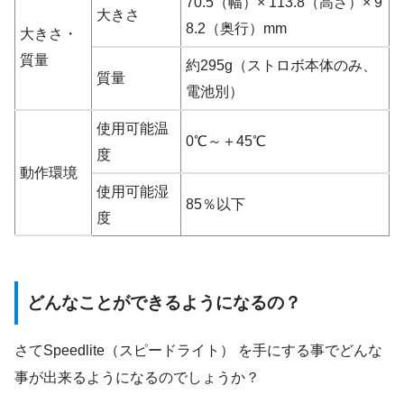
70.5（幅）× 113.8（高さ）× 9
大きさ
8.2（奥行）mm
大きさ・
質量
約295g（ストロボ本体のみ、
質量
電池別）
使用可能温
0℃～＋45℃
度
動作環境
使用可能湿
85％以下
度
どんなことができるようになるの？
さてSpeedlite（スピードライト） を手にする事でどんな
事が出来るようになるのでしょうか？