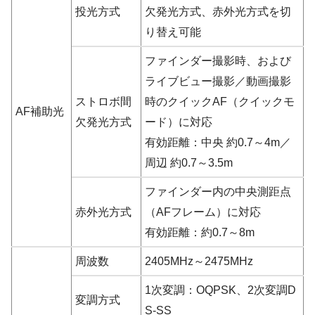
投光方式
欠発光方式、赤外光方式を切
り替え可能
ファインダー撮影時、および
ライブビュー撮影／動画撮影
ストロボ間
時のクイックAF（クイックモ
AF補助光
欠発光方式
ード）に対応
有効距離：中央 約0.7～4m／
周辺 約0.7～3.5m
ファインダー内の中央測距点
赤外光方式
（AFフレーム）に対応
有効距離：約0.7～8m
周波数
2405MHz～2475MHz
1次変調：OQPSK、2次変調D
変調方式
S-SS