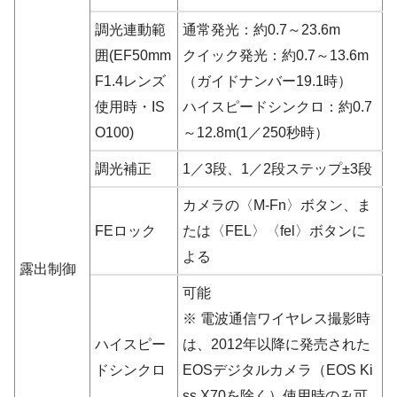
調光連動範
通常発光：約0.7～23.6m
囲(EF50mm
クイック発光：約0.7～13.6m
F1.4レンズ
（ガイドナンバー19.1時）
使用時・IS
ハイスピードシンクロ：約0.7
O100)
～12.8m(1／250秒時）
調光補正
1／3段、1／2段ステップ±3段
カメラの〈M-Fn〉ボタン、ま
FEロック
たは〈FEL〉〈fel〉ボタンに
よる
露出制御
可能
※ 電波通信ワイヤレス撮影時
ハイスピー
は、2012年以降に発売された
ドシンクロ
EOSデジタルカメラ（EOS Ki
ss X70を除く）使用時のみ可