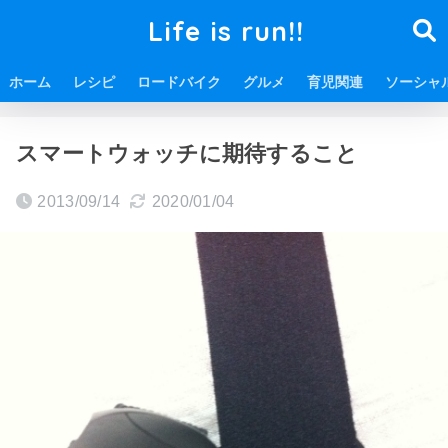
Life is run!!
ホーム
レシピ
ロードバイク
グルメ
育児関連
ソーシャ
ホーム
ITに関する情報
ガジェット
スマートウォッチに期待すること
2013/09/14
2020/01/04