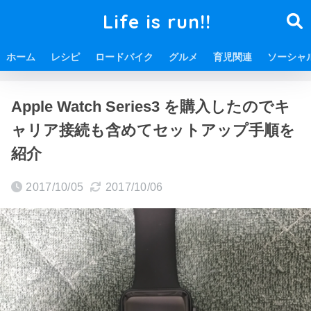
Life is run!!
ホーム
レシピ
ロードバイク
グルメ
育児関連
ソーシャ
ホーム
Apple関連
Apple Watch Series3 を購入したのでキ
ャリア接続も含めてセットアップ手順を
紹介
2017/10/05
2017/10/06