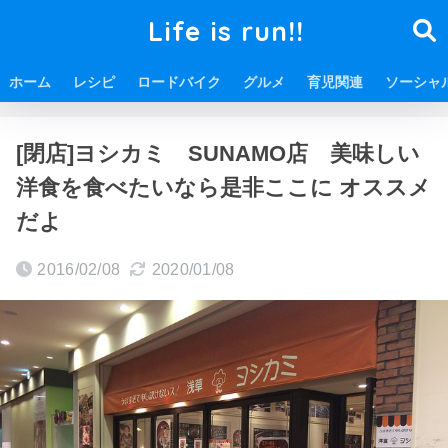
Life is run!!
ホーム
レシピ
ロードバイク
グルメ
育児関連
ソーシャ
ホーム
グルメ
南砂町 スナモ グルメ情報
[閉店]ヨシカミ SUNAMO店 美味しい
洋食を食べたいなら是非ここに オススメ
だよ
2016/02/08
2020/01/08