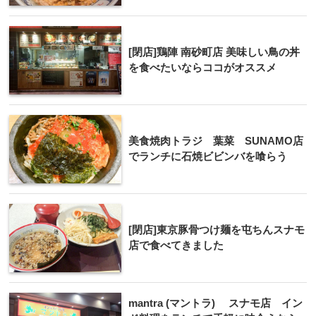
[閉店]鶏陣 南砂町店 美味しい鳥の丼
を食べたいならココがオススメ
美食焼肉トラジ 葉菜 SUNAMO店
でランチに石焼ビビンバを喰らう
[閉店]東京豚骨つけ麺を屯ちんスナモ
店で食べてきました
mantra (マントラ) スナモ店 イン