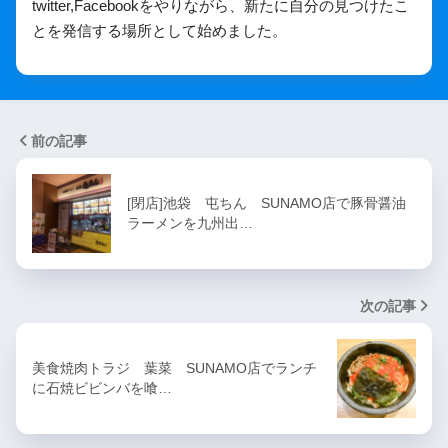
twitter,Facebookをやりながら、新たに自分の見つけたこ
とを発信する場所として始めました。
前の記事
[閉店]池袋 屯ちん SUNAMO店で豚骨醤油
ラーメンを九州出…
次の記事
美食焼肉トラジ 葉菜 SUNAMO店でランチ
に石焼ビビンバを喰…