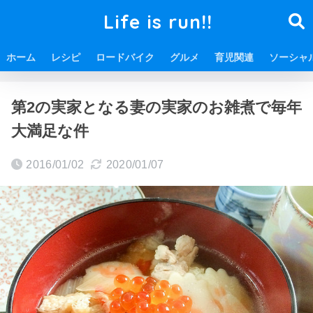
Life is run!!
ホーム
レシピ
ロードバイク
グルメ
育児関連
ソーシャ
ホーム
グルメ
第2の実家となる妻の実家のお雑煮で毎年
大満足な件
2016/01/02
2020/01/07