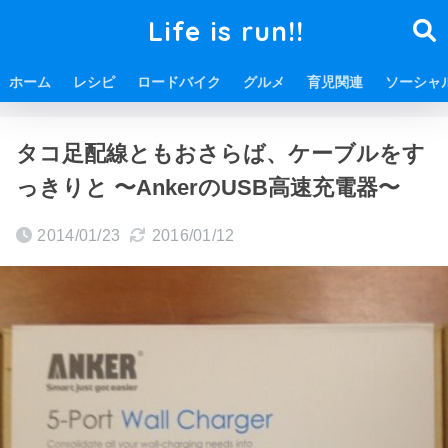
Life is run!!
ホーム
レシピ
ロードバイク
グルメ
育児関連
ソーシャ
ホーム
ITに関する情報
ガジェット
タコ足配線ともおさらば、ケーブルをす
っきりと 〜AnkerのUSB高速充電器〜
2014/01/23
2016/01/12