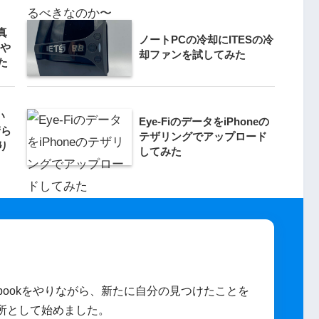
真
ノートPCの冷却にITESの冷
、や
却ファンを試してみた
た
い
Eye-FiのデータをiPhoneの
晴ら
テザリングでアップロード
り
してみた
,Facebookをやりながら、新たに自分の見つけたことを
所として始めました。