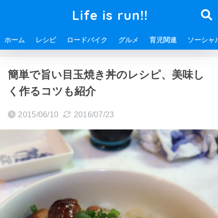
Life is run!!
ホーム
レシピ
ロードバイク
グルメ
育児関連
ソーシャ
ホーム
料理
レシピ
簡単で旨い目玉焼き丼のレシピ、美味し
く作るコツも紹介
2015/06/10
2016/07/23